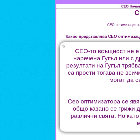
|
СЕО Нача
С
СЕО оптимизация за
Какво представлява СЕО оптимизац
СЕО-то всъщност не е 
наречена Гугъл или с д
резултати на Гугъл трябв
са прости тогава не всич
могат да с
Сео оптимизатора се явя
общо казано се грижи д
различни свята. Но като