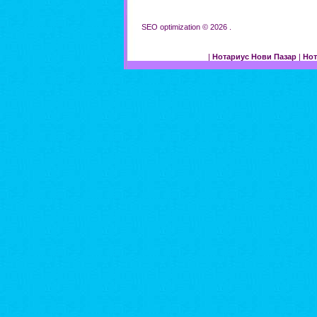
SEO optimization © 2026 .
|
Нотариус Нови Пазар
|
Нот